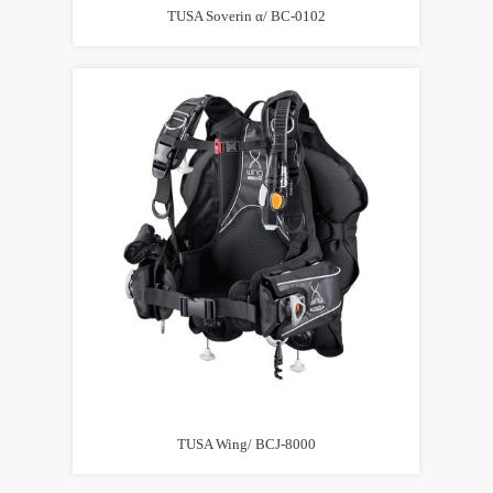
TUSA Soverin α/ BC-0102
TUSA Wing/ BCJ-8000