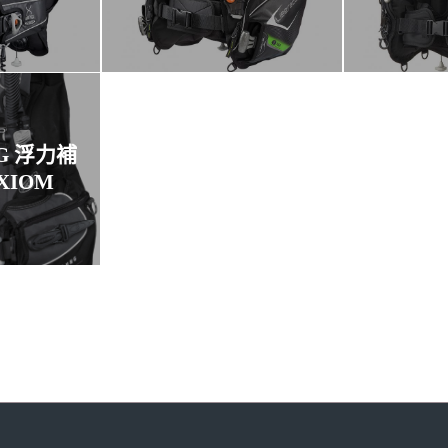
NG 浮力補
XIOM