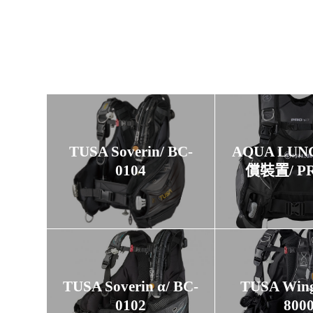
TUSA Soverin/ BC-
AQUA LU
0104
償裝置/ P
TUSA Soverin α/ BC-
TUSA Wing
0102
800