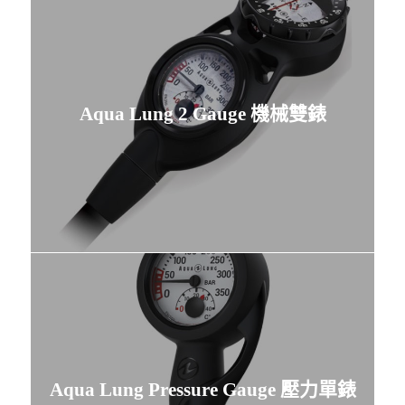
Aqua Lung 2 Gauge 機械雙錶
Aqua Lung Pressure Gauge 壓力單錶