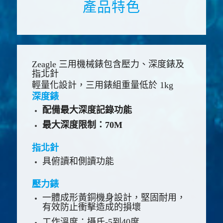
產品特色
Zeagle 三用機械錶包含壓力、深度錶及
指北針
輕量化設計，三用錶組重量低於 1kg
深度錶
配備最大深度記錄功能
最大深度限制：70M
指北針
具俯讀和側讀功能
壓力錶
一體成形黃銅機身設計，堅固耐用，
有效防止衝擊造成的損壞
工作溫度：攝氏-5到40度