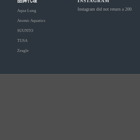
品牌代理
INSTAGRAM
Instagram did not return a 200.
Aqua Lung
Atomic Aquatics
SUUNTO
TUSA
Zeagle