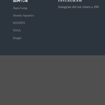
品牌代理
INSTAGRAM
Instagram did not return a 200.
Aqua Lung
Atomic Aquatics
SUUNTO
TUSA
Zeagle