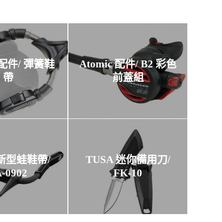
c 配件/ 彈簧鞋
Atomic 配件/ B2 彩色
帶
前蓋組
 新型蛙鞋帶/
TUSA 迷你備用刀/
-0902
FK-10