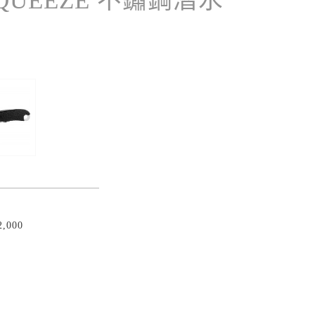
QUEEZE 不鏽鋼潛水
刀
,000