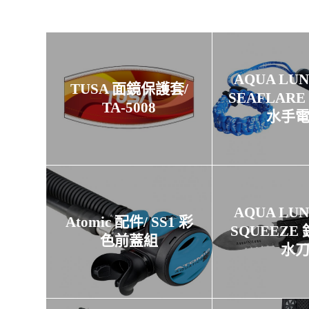
AQUA LU
TUSA 面鏡保護套/
SEAFLARE 
TA-5008
水手
AQUA LU
Atomic 配件/ SS1 彩
SQUEEZE
色前蓋組
水