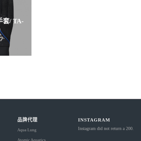
套/ TA-
9
品牌代理
INSTAGRAM
Instagram did not return a 200.
Aqua Lung
Atomic Aquatics