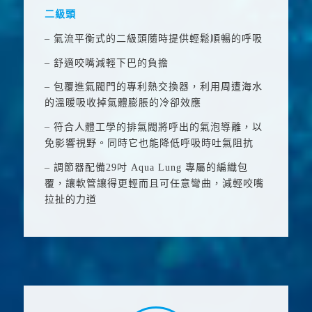
二級頭
– 氣流平衡式的二級頭隨時提供輕鬆順暢的呼吸
– 舒適咬嘴減輕下巴的負擔
– 包覆進氣閥門的專利熱交換器，利用周遭海水
的溫暖吸收掉氣體膨脹的冷卻效應
– 符合人體工學的排氣閥將呼出的氣泡導離，以
免影響視野。同時它也能降低呼吸時吐氣阻抗
– 調節器配備
29
吋
Aqua Lung
專屬的編織包
覆，讓軟管讓得更輕而且可任意彎曲，減輕咬嘴
拉扯的力道