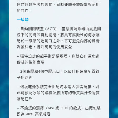
自然輕鬆呼吸的感覺。同時兼顧外觀設計與耐用
的特性。
一級頭
– 自動關閉裝置 (
ACD
) – 當您將調節器由氣瓶閥
洩下的同時即自動關閉，將具有腐蝕性的海水隔
絕於一級頭的進氣口之外，它可避免內部的潤滑
劑被沖走。提升高氧的使用安全
– 獨特設計的超平衡是橫膈膜，造就它在深水處
優越的性能表現
– 2
個高壓和
4
個中壓出口，以最佳的角度配置管
子的路徑
– 環境乾燥系統完全阻絕海水進入彈簧隔艙，因
此可預防冰晶的累積並將所有的雜質與汙染物質
隔絕在外
– 不論您的選擇
Yoke
或
DIN
的款式，出廠包裝
即為
40%
高氧相容