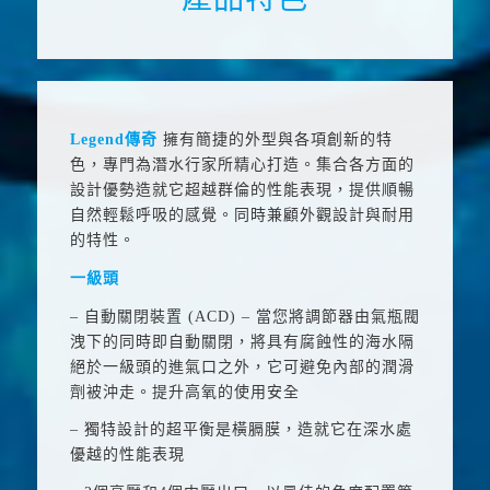
Legend
傳奇
擁有簡捷的外型與各項創新的特
色，專門為潛水行家所精心打造。集合各方面的
設計優勢造就它超越群倫的性能表現，提供順暢
自然輕鬆呼吸的感覺。同時兼顧外觀設計與耐用
的特性。
一級頭
– 自動關閉裝置 (
ACD
) – 當您將調節器由氣瓶閥
洩下的同時即自動關閉，將具有腐蝕性的海水隔
絕於一級頭的進氣口之外，它可避免內部的潤滑
劑被沖走。提升高氧的使用安全
– 獨特設計的超平衡是橫膈膜，造就它在深水處
優越的性能表現