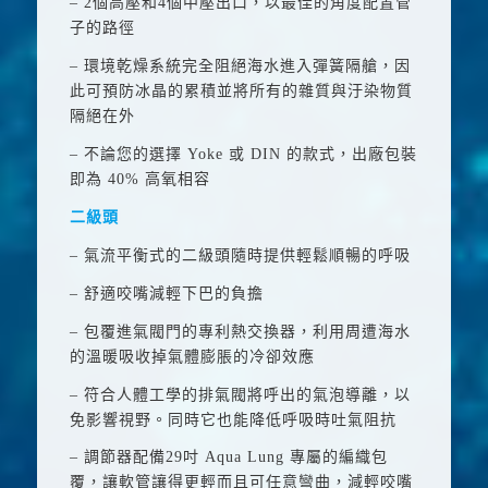
– 2
個高壓和
4
個中壓出口，以最佳的角度配置管
子的路徑
– 環境乾燥系統完全阻絕海水進入彈簧隔艙，因
此可預防冰晶的累積並將所有的雜質與汙染物質
隔絕在外
– 不論您的選擇
Yoke
或
DIN
的款式，出廠包裝
即為
40%
高氧相容
二級頭
– 氣流平衡式的二級頭隨時提供輕鬆順暢的呼吸
– 舒適咬嘴減輕下巴的負擔
– 包覆進氣閥門的專利熱交換器，利用周遭海水
的溫暖吸收掉氣體膨脹的冷卻效應
– 符合人體工學的排氣閥將呼出的氣泡導離，以
免影響視野。同時它也能降低呼吸時吐氣阻抗
– 調節器配備
29
吋
Aqua Lung
專屬的編織包
覆，讓軟管讓得更輕而且可任意彎曲，減輕咬嘴