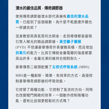
潛水的最佳品質 - 傳奇調節器
使用傳奇調節器潛水即代表擁有
最佳的潛水品
質
。已經到了這個級數，為什麼不乾脆連外觀也
一併講究呢？
混身散發高貴氣質的古銅金，走到哪裡都是最吸
引眾人眼光的精品調節器。
真空離子鍍膜
(PVD)
不但讓豪華傳奇外表優雅高檔，而且增加
抗氧化
的能力。比其它傳統金屬電鍍的強度都要
高出許多，金屬光澤的維持也相對耐久。
豪華傳奇二級頭配備了
主控式呼吸系統
(MBS)
MBS
是一種創新、簡單、有效率的方式，直接控
制豪華傳奇調節器的呼吸效能。
它控管了兩種功能 – 它控制了氣流的方向，同時
也改變閥門開啟的效率。一個動作控制兩種功
能，還有比這個更輕鬆的方式嗎？