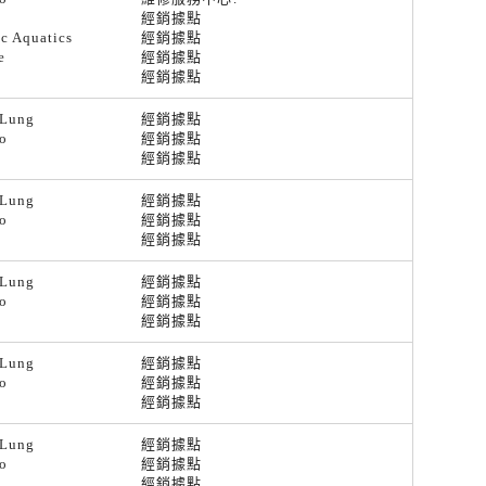
經銷據點
c Aquatics
經銷據點
e
經銷據點
經銷據點
 Lung
經銷據點
o
經銷據點
經銷據點
 Lung
經銷據點
o
經銷據點
經銷據點
 Lung
經銷據點
o
經銷據點
經銷據點
 Lung
經銷據點
o
經銷據點
經銷據點
 Lung
經銷據點
o
經銷據點
經銷據點