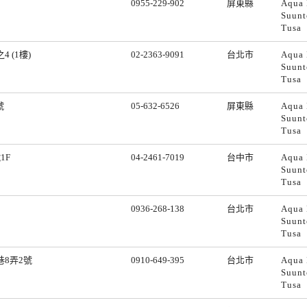
0955-229-902
屏東縣
Aqua
Suunt
Tusa
 (1樓)
02-2363-9091
台北市
Aqua
Suunt
Tusa
號
05-632-6526
屏東縣
Aqua
Suunt
Tusa
1F
04-2461-7019
台中市
Aqua
Suunt
Tusa
0936-268-138
台北市
Aqua
Suunt
Tusa
巷8弄2號
0910-649-395
台北市
Aqua
Suunt
Tusa