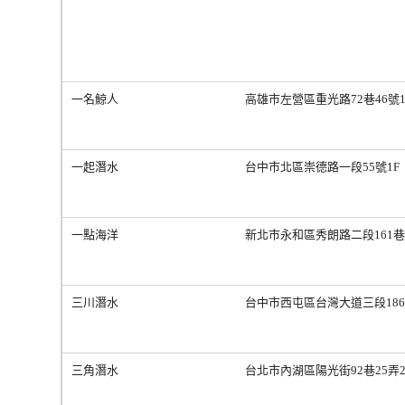
一名鯨人
高雄市左營區重光路72巷46號
一起潛水
台中市北區崇德路一段55號1F
一點海洋
新北市永和區秀朗路二段161巷
三川潛水
台中市西屯區台灣大道三段18
三角潛水
台北市內湖區陽光街92巷25弄