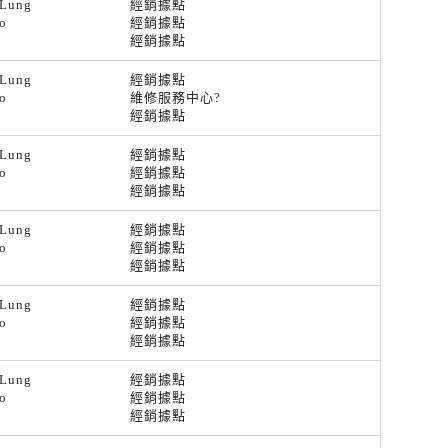
 Lung
經銷據點
o
經銷據點
經銷據點
 Lung
經銷據點
o
維修服務中心?
經銷據點
 Lung
經銷據點
o
經銷據點
經銷據點
 Lung
經銷據點
o
經銷據點
經銷據點
 Lung
經銷據點
o
經銷據點
經銷據點
 Lung
經銷據點
o
經銷據點
經銷據點