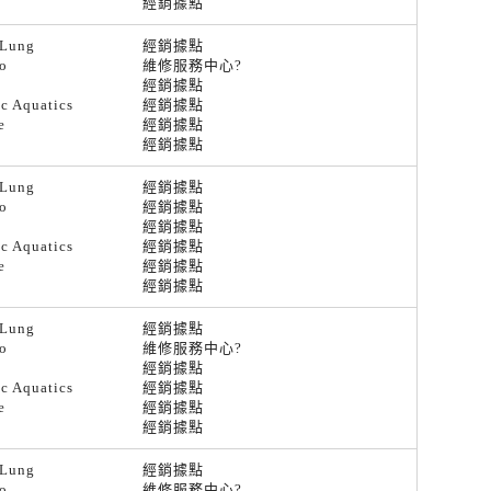
經銷據點
 Lung
經銷據點
o
維修服務中心?
經銷據點
c Aquatics
經銷據點
e
經銷據點
經銷據點
 Lung
經銷據點
o
經銷據點
經銷據點
c Aquatics
經銷據點
e
經銷據點
經銷據點
 Lung
經銷據點
o
維修服務中心?
經銷據點
c Aquatics
經銷據點
e
經銷據點
經銷據點
 Lung
經銷據點
o
維修服務中心?