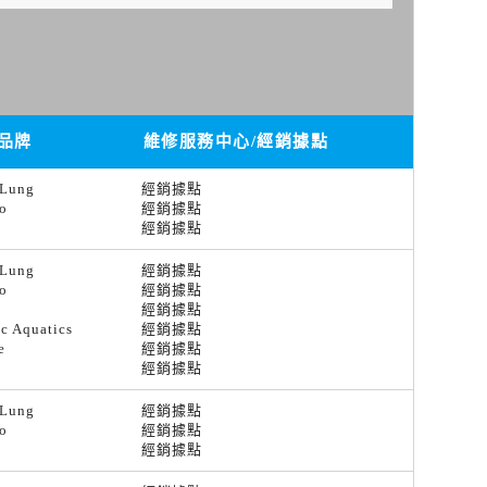
品牌
維修服務中心/經銷據點
 Lung
經銷據點
o
經銷據點
經銷據點
 Lung
經銷據點
o
經銷據點
經銷據點
c Aquatics
經銷據點
e
經銷據點
經銷據點
 Lung
經銷據點
o
經銷據點
經銷據點