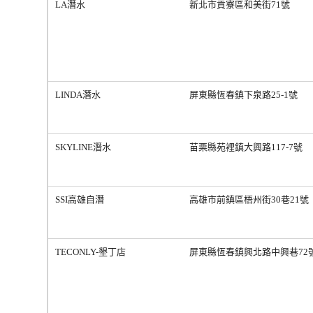
LA潛水
新北市貢寮區和美街71號
LINDA潛水
屏東縣恆春鎮下泉路25-1號
SKYLINE潛水
苗栗縣苑裡鎮大興路117-7號
SSI高雄自潛
高雄市前鎮區梧州街30巷21號
TECONLY-墾丁店
屏東縣恆春鎮興北路中興巷72