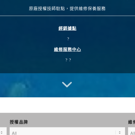
原廠授權技師駐點，提供維修保養服務
經銷據點
?
維修服務中心
? ?
授權品牌
維
All
All