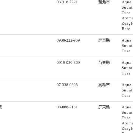
03-316-7221
新北市
Aqua
Suunt
Tusa
Atomi
Zeagl
Bare
0938-222-969
屏東縣
Aqua
Suunt
Tusa
0919-030-369
苗栗縣
Aqua
Suunt
Tusa
07-338-0308
高雄市
Aqua
Suunt
Tusa
號
08-888-2151
屏東縣
Aqua
Suunt
Tusa
Atomi
Zeagl