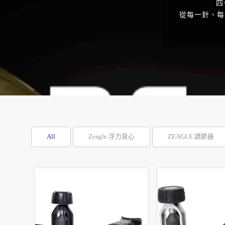
四
從每一針、每
All
Zeagle 浮力背心
ZEAGLE 調節器