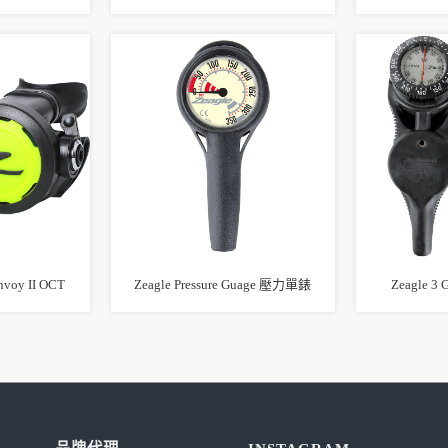
voy II OCT
Zeagle Pressure Guage 壓力單錶
Zeagle 