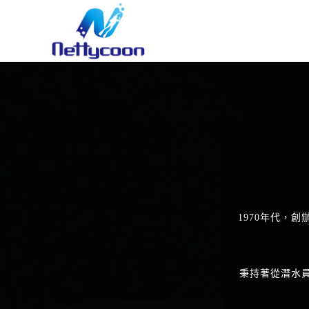
1970年代，創
秉持著從潛水員